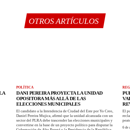
OTROS ARTÍCULOS
POLÍTICA
REG
LA
DANI PEREIRA PROYECTA LA UNIDAD
PU
OPOSITORA MÁS ALLÁ DE LAS
VA
ELECCIONES MUNICIPALES
RE
El candidato a la Intendencia de Ciudad del Este por Yo Creo,
El p
Daniel Pereira Mujica, afirmó que la unidad alcanzada con un
recl
sector del PLRA debe trascender las elecciones municipales y
peat
convertirse en la base de un proyecto político para disputar la
6 de 
Gobernación de Alto Paraná y la Presidencia de la República