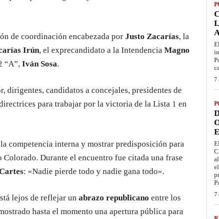
P
L
nión de coordinación encabezada por
Justo Zacarías
, la
E
carías Irún
, el exprecandidato a la Intendencia
Magno
i
P
 2 “A”,
Iván Sosa
.
c
7 
, dirigentes, candidatos a concejales, presidentes de
irectrices para trabajar por la victoria de la Lista 1 en
P
D
O
E
 la competencia interna y mostrar predisposición para
E
C
o Colorado. Durante el encuentro fue citada una frase
a
e
Cartes
: «Nadie pierde todo y nadie gana todo».
p
P
7 
stá lejos de reflejar un
abrazo republicano
entre los
mostrado hasta el momento una apertura pública para
R