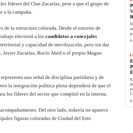
les líderes del Clan Zacarías, pese a que el grupo de
P
V
e a la campaña.
E
o de la estructura colorada. Desde el entorno de
s
p
trabajo electoral a los
candidatos a concejales
6 
 territorial y capacidad de movilización, pero sin dar
, Javier Zacarías, Rocío Abed o el propio Magno
L
E
P
É
representa una señal de disciplina partidaria y de
E
d
 Pero la integración política plena dependerá de que el
p
ra los líderes del sector que compitió en la interna.
C
6 
y acompañamiento. Del otro lado, todavía no aparece
ipales figuras coloradas de Ciudad del Este.