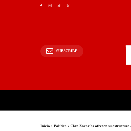
SUBSCRIBE
INICIO
POLICIALES Y
Inicio
Política
Clan Zacarías ofrecen su estructura 