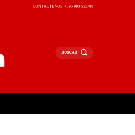
CONTÁCTENOS: +595 993 511788
BUSCAR
ICA
REGIÓN
FRONTERA
S