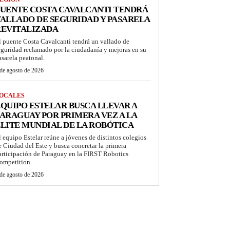
UENTE COSTA CAVALCANTI TENDRÁ
ALLADO DE SEGURIDAD Y PASARELA
REVITALIZADA
l puente Costa Cavalcanti tendrá un vallado de
eguridad reclamado por la ciudadanía y mejoras en su
asarela peatonal.
de agosto de 2026
OCALES
QUIPO ESTELAR BUSCA LLEVAR A
ARAGUAY POR PRIMERA VEZ A LA
LITE MUNDIAL DE LA ROBÓTICA
l equipo Estelar reúne a jóvenes de distintos colegios
e Ciudad del Este y busca concretar la primera
articipación de Paraguay en la FIRST Robotics
ompetition.
de agosto de 2026