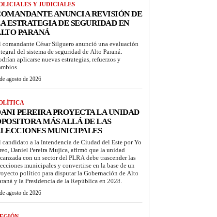
OLICIALES Y JUDICIALES
COMANDANTE ANUNCIA REVISIÓN DE
A ESTRATEGIA DE SEGURIDAD EN
ALTO PARANÁ
l comandante César Silguero anunció una evaluación
ntegral del sistema de seguridad de Alto Paraná.
odrían aplicarse nuevas estrategias, refuerzos y
ambios.
de agosto de 2026
OLÍTICA
ANI PEREIRA PROYECTA LA UNIDAD
POSITORA MÁS ALLÁ DE LAS
LECCIONES MUNICIPALES
l candidato a la Intendencia de Ciudad del Este por Yo
reo, Daniel Pereira Mujica, afirmó que la unidad
lcanzada con un sector del PLRA debe trascender las
lecciones municipales y convertirse en la base de un
royecto político para disputar la Gobernación de Alto
araná y la Presidencia de la República en 2028.
de agosto de 2026
EGIÓN