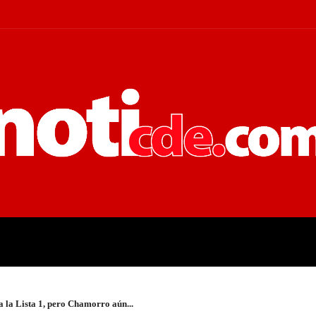
 JUDICIALES
ECONOMÍA
POLÍT
a la Lista 1, pero Chamorro aún...