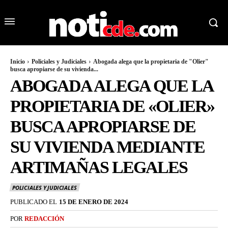
Inicio
Policiales y Judiciales
Abogada alega que la propietaria de "Olier"
busca apropiarse de su vivienda...
ABOGADA ALEGA QUE LA
PROPIETARIA DE «OLIER»
BUSCA APROPIARSE DE
SU VIVIENDA MEDIANTE
ARTIMAÑAS LEGALES
POLICIALES Y JUDICIALES
PUBLICADO EL
15 DE ENERO DE 2024
POR
REDACCIÓN