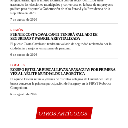
Mujica, afirmó que la unidad alcanzada con un sector del PLRA debe
trascender las elecciones municipales y convertirse en la base de un proyecto
político para disputar la Gobernación de Alto Paraná y la Presidencia de la
República en 2028.
7 de agosto de 2026
REGIÓN
PUENTE COSTA CAVALCANTI TENDRÁ VALLADO DE
SEGURIDAD Y PASARELA REVITALIZADA
El puente Costa Cavalcanti tendrá un vallado de seguridad reclamado por la
ciudadanía y mejoras en su pasarela peatonal.
6 de agosto de 2026
LOCALES
EQUIPO ESTELAR BUSCA LLEVAR A PARAGUAY POR PRIMERA
VEZ A LA ÉLITE MUNDIAL DE LA ROBÓTICA
El equipo Estelar reúne a jóvenes de distintos colegios de Ciudad del Este y
busca concretar la primera participación de Paraguay en la FIRST Robotics
Competition.
6 de agosto de 2026
OTROS ARTÍCULOS