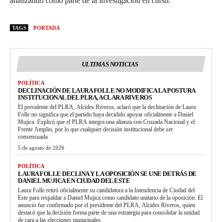
analizando como parte de la investigación en curso.
TAGS
PORTADA
ULTIMAS NOTICIAS
POLÍTICA
DECLINACIÓN DE LAURA FOLLE NO MODIFICA LA POSTURA
INSTITUCIONAL DEL PLRA, ACLARA RIVEROS
El presidente del PLRA, Alcides Riveros, aclaró que la declinación de Laura
Folle no significa que el partido haya decidido apoyar oficialmente a Daniel
Mujica. Explicó que el PLRA integra una alianza con Cruzada Nacional y el
Frente Amplio, por lo que cualquier decisión institucional debe ser
consensuada.
5 de agosto de 2026
POLÍTICA
LAURA FOLLE DECLINA Y LA OPOSICIÓN SE UNE DETRÁS DE
DANIEL MUJICA EN CIUDAD DEL ESTE
Laura Folle retiró oficialmente su candidatura a la Intendencia de Ciudad del
Este para respaldar a Daniel Mujica como candidato unitario de la oposición. El
anuncio fue confirmado por el presidente del PLRA, Alcides Riveros, quien
destacó que la decisión forma parte de una estrategia para consolidar la unidad
de cara a las elecciones municipales.