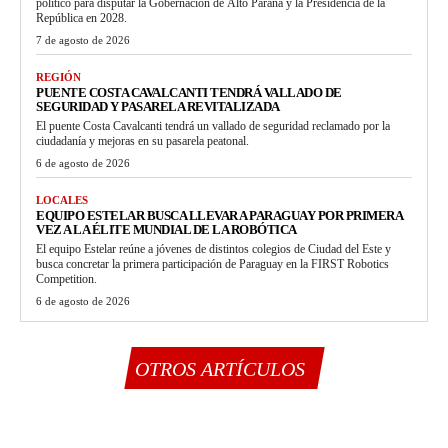
político para disputar la Gobernación de Alto Paraná y la Presidencia de la
República en 2028.
7 de agosto de 2026
REGIÓN
PUENTE COSTA CAVALCANTI TENDRÁ VALLADO DE
SEGURIDAD Y PASARELA REVITALIZADA
El puente Costa Cavalcanti tendrá un vallado de seguridad reclamado por la
ciudadanía y mejoras en su pasarela peatonal.
6 de agosto de 2026
LOCALES
EQUIPO ESTELAR BUSCA LLEVAR A PARAGUAY POR PRIMERA
VEZ A LA ÉLITE MUNDIAL DE LA ROBÓTICA
El equipo Estelar reúne a jóvenes de distintos colegios de Ciudad del Este y
busca concretar la primera participación de Paraguay en la FIRST Robotics
Competition.
6 de agosto de 2026
OTROS ARTÍCULOS