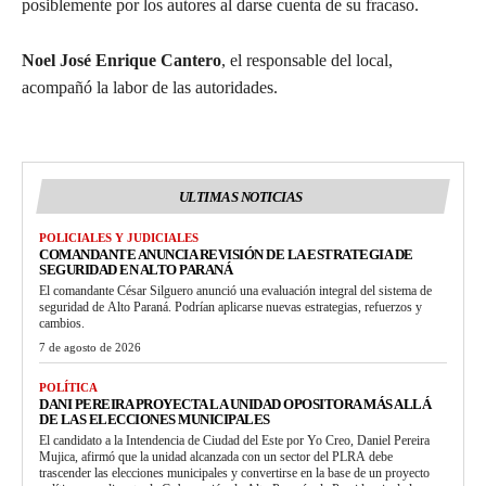
posiblemente por los autores al darse cuenta de su fracaso.
Noel José Enrique Cantero
, el responsable del local,
acompañó la labor de las autoridades.
ULTIMAS NOTICIAS
POLICIALES Y JUDICIALES
COMANDANTE ANUNCIA REVISIÓN DE LA ESTRATEGIA DE
SEGURIDAD EN ALTO PARANÁ
El comandante César Silguero anunció una evaluación integral del sistema de
seguridad de Alto Paraná. Podrían aplicarse nuevas estrategias, refuerzos y
cambios.
7 de agosto de 2026
POLÍTICA
DANI PEREIRA PROYECTA LA UNIDAD OPOSITORA MÁS ALLÁ
DE LAS ELECCIONES MUNICIPALES
El candidato a la Intendencia de Ciudad del Este por Yo Creo, Daniel Pereira
Mujica, afirmó que la unidad alcanzada con un sector del PLRA debe
trascender las elecciones municipales y convertirse en la base de un proyecto