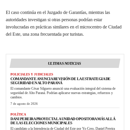
El caso continúa en el Juzgado de Garantías, mientras las
autoridades investigan si otras personas podrían estar
involucradas en prácticas similares en el microcentro de Ciudad
del Este, una zona frecuentada por turistas.
ULTIMAS NOTICIAS
POLICIALES Y JUDICIALES
COMANDANTE ANUNCIA REVISIÓN DE LA ESTRATEGIA DE
SEGURIDAD EN ALTO PARANÁ
El comandante César Silguero anunció una evaluación integral del sistema de
seguridad de Alto Paraná. Podrían aplicarse nuevas estrategias, refuerzos y
cambios.
7 de agosto de 2026
POLÍTICA
DANI PEREIRA PROYECTA LA UNIDAD OPOSITORA MÁS ALLÁ
DE LAS ELECCIONES MUNICIPALES
El candidato a la Intendencia de Ciudad del Este por Yo Creo, Daniel Pereira