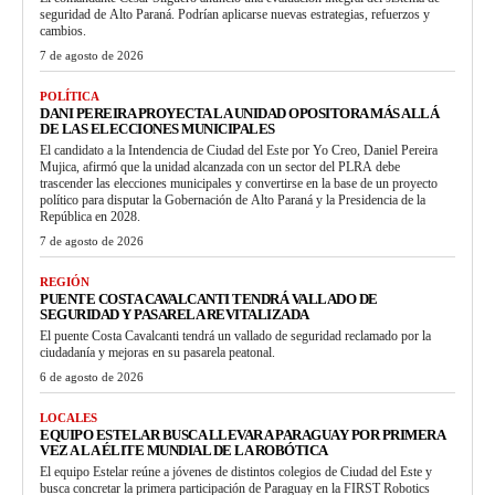
seguridad de Alto Paraná. Podrían aplicarse nuevas estrategias, refuerzos y
cambios.
7 de agosto de 2026
POLÍTICA
DANI PEREIRA PROYECTA LA UNIDAD OPOSITORA MÁS ALLÁ
DE LAS ELECCIONES MUNICIPALES
El candidato a la Intendencia de Ciudad del Este por Yo Creo, Daniel Pereira
Mujica, afirmó que la unidad alcanzada con un sector del PLRA debe
trascender las elecciones municipales y convertirse en la base de un proyecto
político para disputar la Gobernación de Alto Paraná y la Presidencia de la
República en 2028.
7 de agosto de 2026
REGIÓN
PUENTE COSTA CAVALCANTI TENDRÁ VALLADO DE
SEGURIDAD Y PASARELA REVITALIZADA
El puente Costa Cavalcanti tendrá un vallado de seguridad reclamado por la
ciudadanía y mejoras en su pasarela peatonal.
6 de agosto de 2026
LOCALES
EQUIPO ESTELAR BUSCA LLEVAR A PARAGUAY POR PRIMERA
VEZ A LA ÉLITE MUNDIAL DE LA ROBÓTICA
El equipo Estelar reúne a jóvenes de distintos colegios de Ciudad del Este y
busca concretar la primera participación de Paraguay en la FIRST Robotics