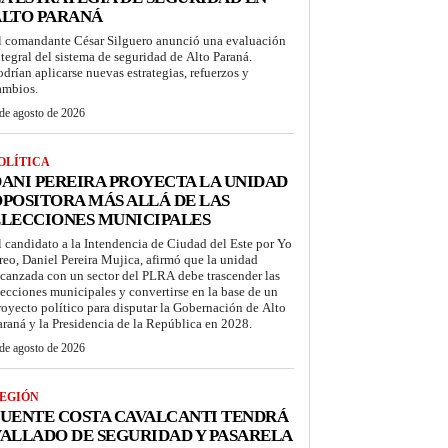
ALTO PARANÁ
l comandante César Silguero anunció una evaluación
ntegral del sistema de seguridad de Alto Paraná.
odrían aplicarse nuevas estrategias, refuerzos y
ambios.
de agosto de 2026
OLÍTICA
ANI PEREIRA PROYECTA LA UNIDAD
POSITORA MÁS ALLÁ DE LAS
LECCIONES MUNICIPALES
l candidato a la Intendencia de Ciudad del Este por Yo
reo, Daniel Pereira Mujica, afirmó que la unidad
lcanzada con un sector del PLRA debe trascender las
lecciones municipales y convertirse en la base de un
royecto político para disputar la Gobernación de Alto
araná y la Presidencia de la República en 2028.
de agosto de 2026
EGIÓN
UENTE COSTA CAVALCANTI TENDRÁ
ALLADO DE SEGURIDAD Y PASARELA