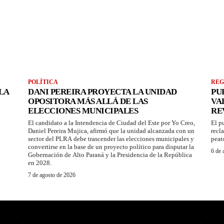
POLÍTICA
REG
LA
DANI PEREIRA PROYECTA LA UNIDAD
PU
OPOSITORA MÁS ALLÁ DE LAS
VA
ELECCIONES MUNICIPALES
RE
El candidato a la Intendencia de Ciudad del Este por Yo Creo,
El p
Daniel Pereira Mujica, afirmó que la unidad alcanzada con un
recl
sector del PLRA debe trascender las elecciones municipales y
peat
convertirse en la base de un proyecto político para disputar la
6 de 
Gobernación de Alto Paraná y la Presidencia de la República
en 2028.
7 de agosto de 2026